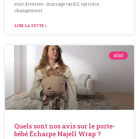
sont diverses : mariage tardif, carrière,
changement
LIRE LA SUITE »
BÉBÉ
Quels sont nos avis sur le porte-
bébé Écharpe Najell Wrap ?